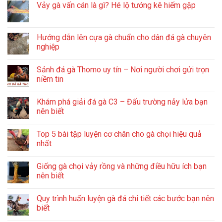
Vảy gà vấn cán là gì? Hé lộ tướng kê hiếm gặp
Hướng dẫn lên cựa gà chuẩn cho dân đá gà chuyên
nghiệp
Sảnh đá gà Thomo uy tín – Nơi người chơi gửi trọn
niềm tin
Khám phá giải đá gà C3 – Đấu trường nảy lửa bạn
nên biết
Top 5 bài tập luyện cơ chân cho gà chọi hiệu quả
nhất
Giống gà chọi vảy rồng và những điều hữu ích bạn
nên biết
Quy trình huấn luyện gà đá chi tiết các bước bạn nên
biết