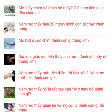
Mơ thấy chim sẻ đánh số mấy? Giấc mơ liên quan
đến chim sẻ
Nằm mơ thấy tiền 20 nghìn đánh con gì chắc chắn
trúng
Mơ bắt được chim đánh con gì trúng lớn?
Giải mã giấc mơ: Mơ thấy con mực đánh số mấy dễ
thắng lớn?
Nằm mơ thấy mất tiền điềm tốt hay xấu? Nằm mơ
mất tiền đánh con gì?
Nằm mơ thấy hổ là tốt hay xấu? Mơ thấy hổ đánh
con gì?
Nằm mơ thấy quan hệ với người lạ đánh con gì dễ
trúng