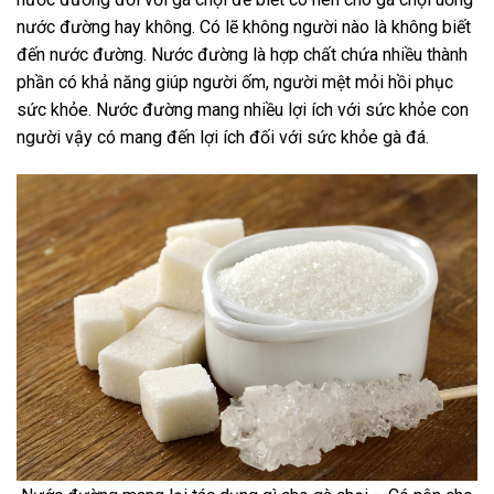
nước đường hay không. Có lẽ không người nào là không biết
đến nước đường. Nước đường là hợp chất chứa nhiều thành
phần có khả năng giúp người ốm, người mệt mỏi hồi phục
sức khỏe. Nước đường mang nhiều lợi ích với sức khỏe con
người vậy có mang đến lợi ích đối với sức khỏe gà đá.