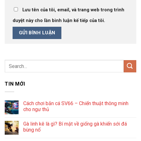
Lưu tên của tôi, email, và trang web trong trình
duyệt này cho lần bình luận kế tiếp của tôi.
TIN MỚI
Cách chơi bắn cá SV66 – Chiến thuật thông minh
cho ngư thủ
Gà linh kê là gì? Bí mật về giống gà khiến sới đá
bùng nổ