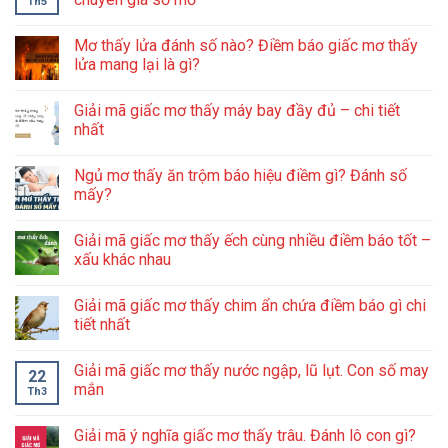
Th5
Mơ thấy lửa đánh số nào? Điềm báo giấc mơ thấy
lửa mang lại là gì?
Giải mã giấc mơ thấy máy bay đầy đủ – chi tiết
nhất
Ngủ mơ thấy ăn trộm báo hiệu điềm gì? Đánh số
mấy?
Giải mã giấc mơ thấy ếch cùng nhiều điềm báo tốt –
xấu khác nhau
Giải mã giấc mơ thấy chim ẩn chứa điềm báo gì chi
tiết nhất
Giải mã giấc mơ thấy nước ngập, lũ lụt. Con số may
22
mắn
Th3
Giải mã ý nghĩa giấc mơ thấy trâu. Đánh lô con gì?