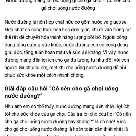
Nước đường mang lại tác dụng gì cho gà chọi – Có nên cho
gà chọi uống nước đường
Nước đường là hỗn hợp chất hữu cơ gồm nước và glucose.
Hợp chất có công thức hóa học đơn giản, khi đi vào trong cơ
thể rất dễ chuyển hóa thành năng lượng bồi bổ. Ngoài công
dụng tăng cường sức khỏe, nước đường còn có công dụng
giải độc, tăng tuần hoàn máu và sức để kháng. Vì vậy, nước
đường mang đến lợi ích cho gà đá tương tự như đối với con
người. Gà chọi bị ốm, mệt khi cho uống nước đường dễ hồi
phục sức khỏe một cách nhanh chóng.
Giải đáp câu hỏi “Có nên cho gà chọi uống
nước đường?”
Như anh em có thể thấy, nước đường mang đến nhiều lợi ích
tốt cho sức khỏe của gà chọi. Câu trả lời cho câu hỏi “Có nên
cho gà chọi uống nước đường hay không?” là có nhé! Việc
cho gà chọi uống nước đường là hoàn toàn cần thiết nhất là