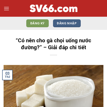
Bỏ
qua
nội
dung
ĐĂNG KÝ
ĐĂNG NHẬP
“Có nên cho gà chọi uống nước
đường?” – Giải đáp chi tiết
03
Th2