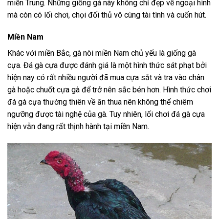
miền Trung. Những giống gà này không chỉ đẹp về ngoại hình
mà còn có lối chơi, chọi đối thủ vô cùng tài tình và cuốn hút.
Miền Nam
Khác với miền Bắc, gà nòi miền Nam chủ yếu là giống gà
cựa. Đá gà cựa được đánh giá là một hình thức sát phạt bởi
hiện nay có rất nhiều người đã mua cựa sắt và tra vào chân
gà hoặc chuốt cựa gà để trở nên sắc bén hơn. Hình thức chơi
đá gà cựa thường thiên về ăn thua nên không thể chiêm
ngưỡng được tài nghệ của gà. Tuy nhiên, lối chơi đá gà cựa
hiện vẫn đang rất thịnh hành tại miền Nam.