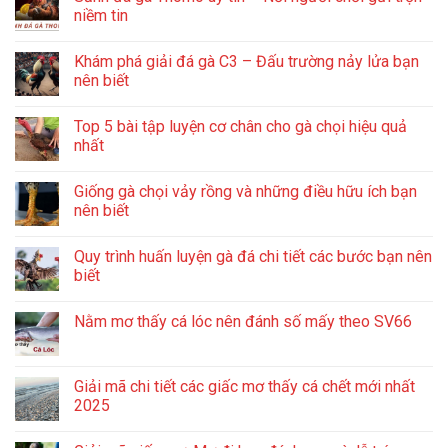
niềm tin
Khám phá giải đá gà C3 – Đấu trường nảy lửa bạn
nên biết
Top 5 bài tập luyện cơ chân cho gà chọi hiệu quả
nhất
Giống gà chọi vảy rồng và những điều hữu ích bạn
nên biết
Quy trình huấn luyện gà đá chi tiết các bước bạn nên
biết
Nằm mơ thấy cá lóc nên đánh số mấy theo SV66
Giải mã chi tiết các giấc mơ thấy cá chết mới nhất
2025