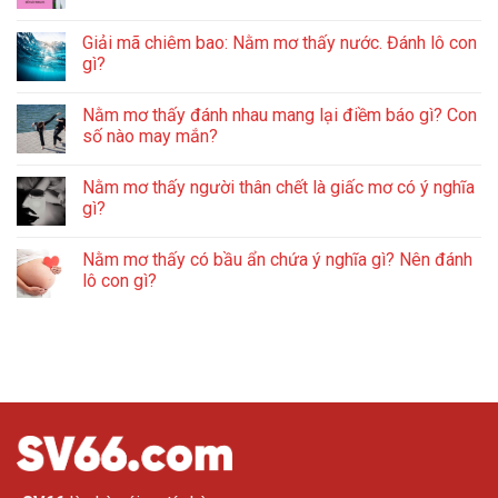
Giải mã chiêm bao: Nằm mơ thấy nước. Đánh lô con
gì?
Nằm mơ thấy đánh nhau mang lại điềm báo gì? Con
số nào may mắn?
Nằm mơ thấy người thân chết là giấc mơ có ý nghĩa
gì?
Nằm mơ thấy có bầu ẩn chứa ý nghĩa gì? Nên đánh
lô con gì?