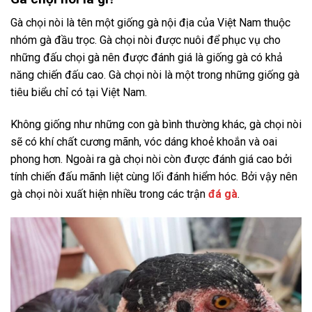
Gà chọi nòi là tên một giống gà nội địa của Việt Nam thuộc
nhóm gà đầu trọc. Gà chọi nòi được nuôi để phục vụ cho
những đấu chọi gà nên được đánh giá là giống gà có khả
năng chiến đấu cao. Gà chọi nòi là một trong những giống gà
tiêu biểu chỉ có tại Việt Nam.
Không giống như những con gà bình thường khác, gà chọi nòi
sẽ có khí chất cương mãnh, vóc dáng khoẻ khoắn và oai
phong hơn. Ngoài ra gà chọi nòi còn được đánh giá cao bởi
tính chiến đấu mãnh liệt cùng lối đánh hiểm hóc. Bởi vậy nên
gà chọi nòi xuất hiện nhiều trong các trận
đá gà
.