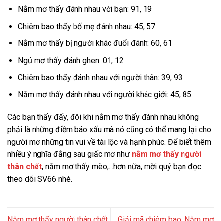
Nằm mơ thấy đánh nhau với bạn: 91, 19
Chiêm bao thấy bố mẹ đánh nhau: 45, 57
Nằm mơ thấy bị người khác đuổi đánh: 60, 61
Ngủ mơ thấy đánh ghen: 01, 12
Chiêm bao thấy đánh nhau với người thân: 39, 93
Nằm mơ thấy đánh nhau với người khác giới: 45, 85
Các bạn thấy đấy, đôi khi nằm mơ thấy đánh nhau không
phải là những điềm báo xấu mà nó cũng có thể mang lại cho
người mơ những tin vui về tài lộc và hạnh phúc. Để biết thêm
nhiều ý nghĩa đằng sau giấc mơ như
nằm mơ thấy người
thân chết
, nằm mơ thấy mèo,…hơn nữa, mời quý bạn đọc
theo dõi SV66 nhé.
Nằm mơ thấy người thân chết
Giải mã chiêm bao: Nằm mơ