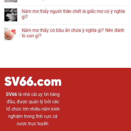
Nằm mơ thấy người thân chết là giấc mơ có ý nghĩa
gì?
Nằm mơ thấy có bầu ẩn chứa ý nghĩa gì? Nên đánh
lô con gì?
SV66
là nhà cái uy tín hàng
đầu, được quản lý bởi các
tổ chức lớn nhiều năm kinh
nghiệm trong lĩnh vực cá
cược trực tuyến.