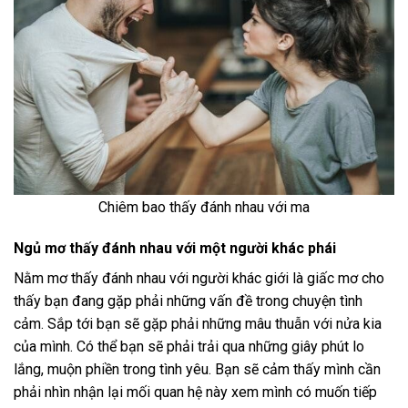
Chiêm bao thấy đánh nhau với ma
Ngủ mơ thấy đánh nhau với một người khác phái
Nằm mơ thấy đánh nhau với người khác giới là giấc mơ cho
thấy bạn đang gặp phải những vấn đề trong chuyện tình
cảm. Sắp tới bạn sẽ gặp phải những mâu thuẫn với nửa kia
của mình. Có thể bạn sẽ phải trải qua những giây phút lo
lắng, muộn phiền trong tình yêu. Bạn sẽ cảm thấy mình cần
phải nhìn nhận lại mối quan hệ này xem mình có muốn tiếp