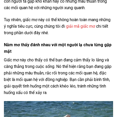
con người ta gặp khó khăn hay có những mâu thuẫn trong
các mối quan hệ với những người xung quanh.
Tuy nhiên, giấc mơ này có thể không hoàn toàn mang những
ý nghĩa tiêu cực, cùng chúng tôi đi
giải mã giấc mơ
chi tiết
trong phần dưới đây nhé.
Nằm mơ thấy đánh nhau với một người lạ chưa từng gặp
mặt
Giấc mơ này cho thấy có thể bạn đang cảm thấy lo lắng và
căng thẳng trong cuộc sống. Nó thể hiện rằng bạn đang gặp
phải những mâu thuẫn, rắc rối trong các mối quan hệ, đặc
biệt là mối quan hệ với đồng nghiệp. Bạn cần phải bình tĩnh,
giải quyết tình huống một cách khéo léo, tránh những tình
huống xấu có thể xảy ra.