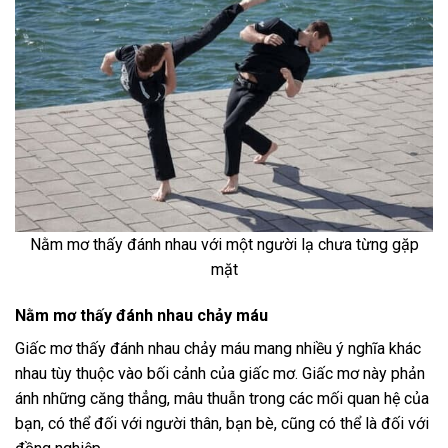
Nằm mơ thấy đánh nhau với một người lạ chưa từng gặp
mặt
Nằm mơ thấy đánh nhau chảy máu
Giấc mơ thấy đánh nhau chảy máu mang nhiều ý nghĩa khác
nhau tùy thuộc vào bối cảnh của giấc mơ. Giấc mơ này phản
ánh những căng thẳng, mâu thuẫn trong các mối quan hệ của
bạn, có thể đối với người thân, bạn bè, cũng có thể là đối với