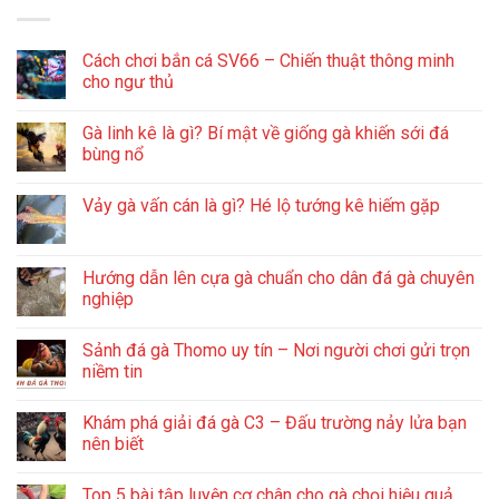
Cách chơi bắn cá SV66 – Chiến thuật thông minh
cho ngư thủ
Gà linh kê là gì? Bí mật về giống gà khiến sới đá
bùng nổ
Vảy gà vấn cán là gì? Hé lộ tướng kê hiếm gặp
Hướng dẫn lên cựa gà chuẩn cho dân đá gà chuyên
nghiệp
Sảnh đá gà Thomo uy tín – Nơi người chơi gửi trọn
niềm tin
Khám phá giải đá gà C3 – Đấu trường nảy lửa bạn
nên biết
Top 5 bài tập luyện cơ chân cho gà chọi hiệu quả