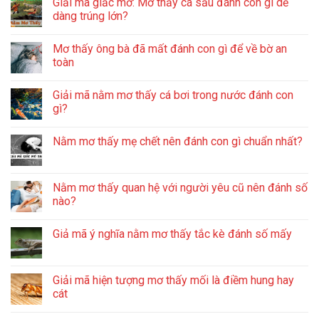
Giải mã giấc mơ: Mơ thấy cá sấu đánh con gì dễ
dàng trúng lớn?
Mơ thấy ông bà đã mất đánh con gì để về bờ an
toàn
Giải mã nằm mơ thấy cá bơi trong nước đánh con
gì?
Nằm mơ thấy mẹ chết nên đánh con gì chuẩn nhất?
Nằm mơ thấy quan hệ với người yêu cũ nên đánh số
nào?
Giả mã ý nghĩa nằm mơ thấy tắc kè đánh số mấy
Giải mã hiện tượng mơ thấy mối là điềm hung hay
cát