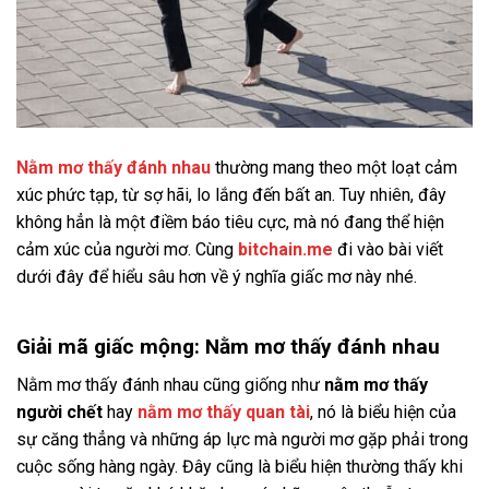
Nằm mơ thấy đánh nhau
thường mang theo một loạt cảm
xúc phức tạp, từ sợ hãi, lo lắng đến bất an. Tuy nhiên, đây
không hẳn là một điềm báo tiêu cực, mà nó đang thể hiện
cảm xúc của người mơ. Cùng
bitchain.me
đi vào bài viết
dưới đây để hiểu sâu hơn về ý nghĩa giấc mơ này nhé.
Giải mã giấc mộng: Nằm mơ thấy đánh nhau
Nằm mơ thấy đánh nhau cũng giống như
nằm mơ thấy
người chết
hay
nằm mơ thấy quan tài
, nó là biểu hiện của
sự căng thẳng và những áp lực mà người mơ gặp phải trong
cuộc sống hàng ngày. Đây cũng là biểu hiện thường thấy khi