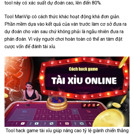
tool này có xác suất dự đoán cao, lên đến 80%.
Tool ManVip có cách thức khác hoạt động khá đơn giản.
Phần mềm dựa vào kết quả của ván trước làm cơ sở đưa ra
dự đoán cho ván sau chứ không phải là ngẫu nhiên đưa ra
phán đoán. Vì vậy người chơi hoàn toàn có thể an tâm đặt
cược vốn để đánh tài xỉu.
Tool hack game tài xỉu giúp nâng cao tỷ lệ giành chiến thắng