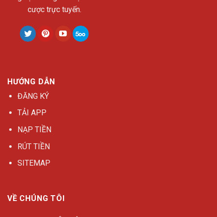
cược trực tuyến.
HƯỚNG DẪN
ĐĂNG KÝ
TẢI APP
NẠP TIỀN
RÚT TIỀN
SITEMAP
VỀ CHÚNG TÔI