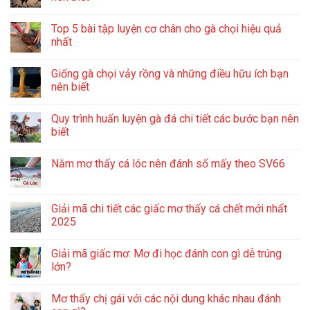
Top 5 bài tập luyện cơ chân cho gà chọi hiệu quả
nhất
Giống gà chọi vảy rồng và những điều hữu ích bạn
nên biết
Quy trình huấn luyện gà đá chi tiết các bước bạn nên
biết
Nằm mơ thấy cá lóc nên đánh số mấy theo SV66
Giải mã chi tiết các giấc mơ thấy cá chết mới nhất
2025
Giải mã giấc mơ: Mơ đi học đánh con gì dễ trúng
lớn?
Mơ thấy chị gái với các nội dung khác nhau đánh