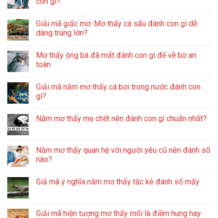
con gì?
Giải mã giấc mơ: Mơ thấy cá sấu đánh con gì dễ
dàng trúng lớn?
Mơ thấy ông bà đã mất đánh con gì để về bờ an
toàn
Giải mã nằm mơ thấy cá bơi trong nước đánh con
gì?
Nằm mơ thấy mẹ chết nên đánh con gì chuẩn nhất?
Nằm mơ thấy quan hệ với người yêu cũ nên đánh số
nào?
Giả mã ý nghĩa nằm mơ thấy tắc kè đánh số mấy
Giải mã hiện tượng mơ thấy mối là điềm hung hay