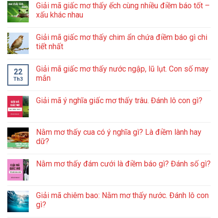
Giải mã giấc mơ thấy ếch cùng nhiều điềm báo tốt –
xấu khác nhau
Giải mã giấc mơ thấy chim ẩn chứa điềm báo gì chi
tiết nhất
Giải mã giấc mơ thấy nước ngập, lũ lụt. Con số may
22
mắn
Th3
Giải mã ý nghĩa giấc mơ thấy trâu. Đánh lô con gì?
Nằm mơ thấy cua có ý nghĩa gì? Là điềm lành hay
dữ?
Nằm mơ thấy đám cưới là điềm báo gì? Đánh số gì?
Giải mã chiêm bao: Nằm mơ thấy nước. Đánh lô con
gì?