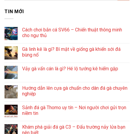
TIN MỚI
Cách chơi bắn cá SV66 – Chiến thuật thông minh
cho ngư thủ
Gà linh kê là gì? Bí mật về giống gà khiến sới đá
bùng nổ
Vảy gà vấn cán là gì? Hé lộ tướng kê hiếm gặp
Hướng dẫn lên cựa gà chuẩn cho dân đá gà chuyên
nghiệp
Sảnh đá gà Thomo uy tín – Nơi người chơi gửi trọn
niềm tin
Khám phá giải đá gà C3 – Đấu trường nảy lửa bạn
nên biết