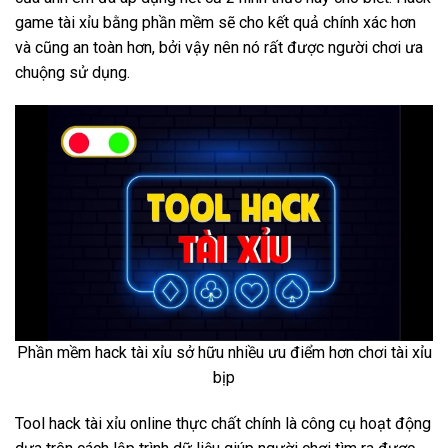
game tài xỉu bằng phần mềm sẽ cho kết quả chính xác hơn
và cũng an toàn hơn, bởi vậy nên nó rất được người chơi ưa
chuộng sử dụng.
Phần mềm hack tài xỉu sở hữu nhiều ưu điểm hơn chơi tài xỉu
bịp
Tool hack tài xỉu online thực chất chính là công cụ hoạt động