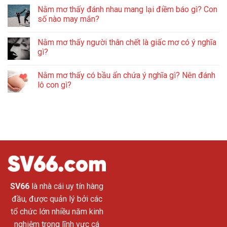
Nằm mơ thấy đánh nhau mang lại điềm báo gì? Con
số nào may mắn?
Nằm mơ thấy người thân chết là giấc mơ có ý nghĩa
gì?
Nằm mơ thấy có bầu ẩn chứa ý nghĩa gì? Nên đánh
lô con gì?
SV66
là nhà cái uy tín hàng
đầu, được quản lý bởi các
tổ chức lớn nhiều năm kinh
nghiệm trong lĩnh vực cá