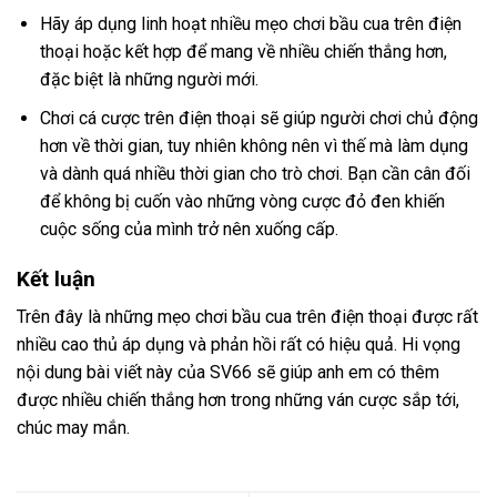
Hãy áp dụng linh hoạt nhiều mẹo chơi bầu cua trên điện
thoại hoặc kết hợp để mang về nhiều chiến thắng hơn,
đặc biệt là những người mới.
Chơi cá cược trên điện thoại sẽ giúp người chơi chủ động
hơn về thời gian, tuy nhiên không nên vì thế mà làm dụng
và dành quá nhiều thời gian cho trò chơi. Bạn cần cân đối
để không bị cuốn vào những vòng cược đỏ đen khiến
cuộc sống của mình trở nên xuống cấp.
Kết luận
Trên đây là những mẹo chơi bầu cua trên điện thoại được rất
nhiều cao thủ áp dụng và phản hồi rất có hiệu quả. Hi vọng
nội dung bài viết này của SV66 sẽ giúp anh em có thêm
được nhiều chiến thắng hơn trong những ván cược sắp tới,
chúc may mắn.