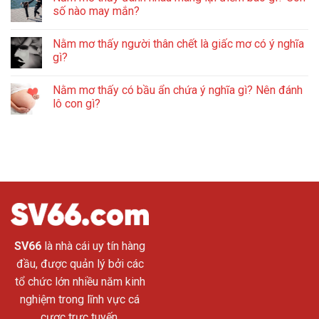
số nào may mắn?
Nằm mơ thấy người thân chết là giấc mơ có ý nghĩa
gì?
Nằm mơ thấy có bầu ẩn chứa ý nghĩa gì? Nên đánh
lô con gì?
SV66
là nhà cái uy tín hàng
đầu, được quản lý bởi các
tổ chức lớn nhiều năm kinh
nghiệm trong lĩnh vực cá
cược trực tuyến.