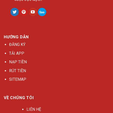
HƯỚNG DẪN
ĐĂNG KÝ
TẢI APP
NẠP TIỀN
RÚT TIỀN
SITEMAP
VỀ CHÚNG TÔI
LIÊN HỆ