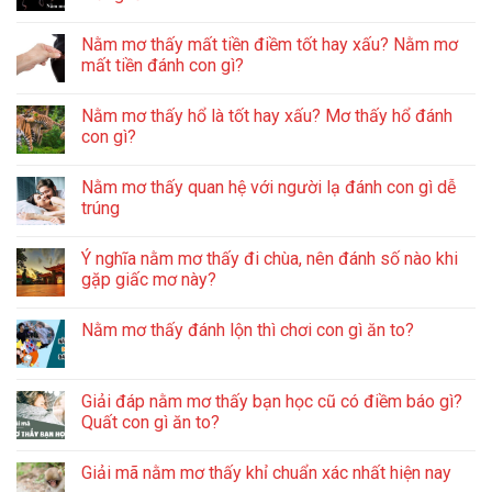
Nằm mơ thấy mất tiền điềm tốt hay xấu? Nằm mơ
mất tiền đánh con gì?
Nằm mơ thấy hổ là tốt hay xấu? Mơ thấy hổ đánh
con gì?
Nằm mơ thấy quan hệ với người lạ đánh con gì dễ
trúng
Ý nghĩa nằm mơ thấy đi chùa, nên đánh số nào khi
gặp giấc mơ này?
Nằm mơ thấy đánh lộn thì chơi con gì ăn to?
Giải đáp nằm mơ thấy bạn học cũ có điềm báo gì?
Quất con gì ăn to?
Giải mã nằm mơ thấy khỉ chuẩn xác nhất hiện nay