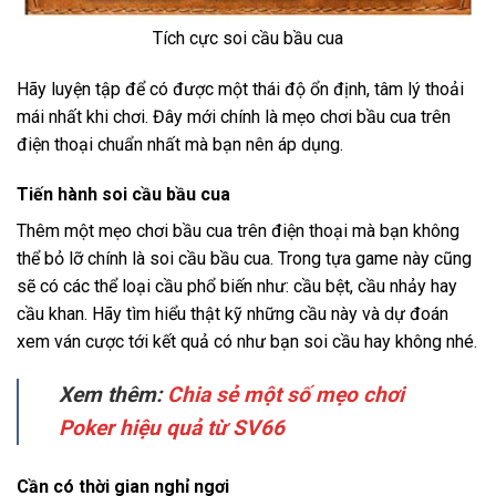
Tích cực soi cầu bầu cua
Hãy luyện tập để có được một thái độ ổn định, tâm lý thoải
mái nhất khi chơi. Đây mới chính là mẹo chơi bầu cua trên
điện thoại chuẩn nhất mà bạn nên áp dụng.
Tiến hành soi cầu bầu cua
Thêm một mẹo chơi bầu cua trên điện thoại mà bạn không
thể bỏ lỡ chính là soi cầu bầu cua. Trong tựa game này cũng
sẽ có các thể loại cầu phổ biến như: cầu bệt, cầu nhảy hay
cầu khan. Hãy tìm hiểu thật kỹ những cầu này và dự đoán
xem ván cược tới kết quả có như bạn soi cầu hay không nhé.
Xem thêm:
Chia sẻ một số mẹo chơi
Poker hiệu quả từ SV66
Cần có thời gian nghỉ ngơi