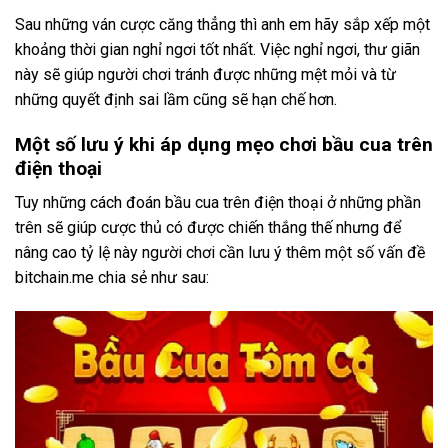
Sau những ván cược căng thẳng thì anh em hãy sắp xếp một
khoảng thời gian nghỉ ngơi tốt nhất. Việc nghỉ ngơi, thư giãn
này sẽ giúp người chơi tránh được những mệt mỏi và từ
những quyết định sai lầm cũng sẽ hạn chế hơn.
Một số lưu ý khi áp dụng mẹo chơi bầu cua trên
điện thoại
Tuy những cách đoán bầu cua trên điện thoại ở những phần
trên sẽ giúp cược thủ có được chiến thắng thế nhưng để
nâng cao tỷ lệ này người chơi cần lưu ý thêm một số vấn đề
bitchain.me chia sẻ như sau: