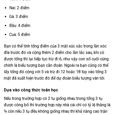
Nai: 2 điểm
Gà: 3 điểm
Bầu: 4 điểm
Cua: 5 điểm
Bạn có thể tính tổng điểm của 3 mặt xúc xắc trong lần xóc
đĩa trước đó và cộng thêm 2 điểm cho lần lắc sau, khi có
được tổng thì lại tiếp tục trừ đi 6, như vậy con số cuối cùng
chính là biểu tượng bạn cần đoán. Ngoài ra bạn cũng có thể
lấy tổng đó cộng với 5 và trừ đi 12 hoặc 18 tùy vào tổng 3
mặt đã xuất hiện trước đó để dự đoán biểu tượng ván tới.
Dựa vào công thức toán học
Nếu trong trường hợp có 2 tụ giống nhau trong tổng 3 tụ
được công bố thì trường hợp này nhà cái chỉ có tỷ lệ thắng là
¼ còn nếu 3 tụ đều không giống nhau thì khả năng cao trận