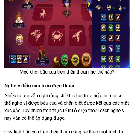
Mẹo chơi bầu cua trên điện thoại như thế nào?
Nghe vị bầu cua trên điện thoại
Nhiều người vẫn nghĩ rằng chỉ khi chơi trực tiếp thì mới có
thể nghe vị được bầu cua và phân biết được kết quả các mặt
xúc xắc. Tuy nhiên trên thực tế thì ở điện thoại cách nghe vị
này vẫn có thể áp dụng được.
Quy luật bầu cua trên điện thoại cũng sẽ theo một trình tự