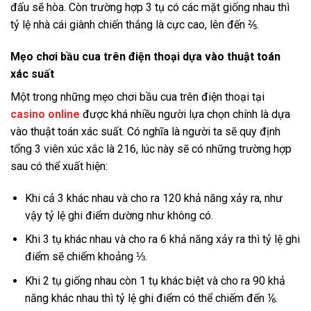
đấu sẽ hòa. Còn trường hợp 3 tụ có các mặt giống nhau thì
tỷ lệ nhà cái giành chiến thắng là cực cao, lên đến ⅖.
Mẹo chơi bầu cua trên điện thoại dựa vào thuật toán
xác suất
Một trong những mẹo chơi bầu cua trên điện thoại tại
casino online
được khá nhiều người lựa chọn chính là dựa
vào thuật toán xác suất. Có nghĩa là người ta sẽ quy định
tổng 3 viên xúc xắc là 216, lúc này sẽ có những trường hợp
sau có thể xuất hiện:
Khi cả 3 khác nhau và cho ra 120 khả năng xảy ra, như
vậy tỷ lệ ghi điểm dường như không có.
Khi 3 tụ khác nhau và cho ra 6 khả năng xảy ra thì tỷ lệ ghi
điểm sẽ chiếm khoảng ⅓.
Khi 2 tụ giống nhau còn 1 tụ khác biệt và cho ra 90 khả
năng khác nhau thì tỷ lệ ghi điểm có thể chiếm đến ⅙.