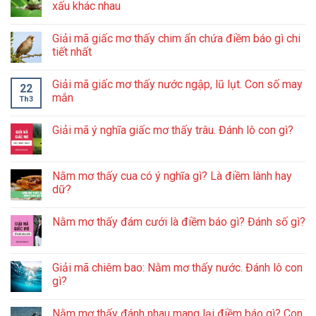
xấu khác nhau
Giải mã giấc mơ thấy chim ẩn chứa điềm báo gì chi
tiết nhất
Giải mã giấc mơ thấy nước ngập, lũ lụt. Con số may
22
mắn
Th3
Giải mã ý nghĩa giấc mơ thấy trâu. Đánh lô con gì?
Nằm mơ thấy cua có ý nghĩa gì? Là điềm lành hay
dữ?
Nằm mơ thấy đám cưới là điềm báo gì? Đánh số gì?
Giải mã chiêm bao: Nằm mơ thấy nước. Đánh lô con
gì?
Nằm mơ thấy đánh nhau mang lại điềm báo gì? Con