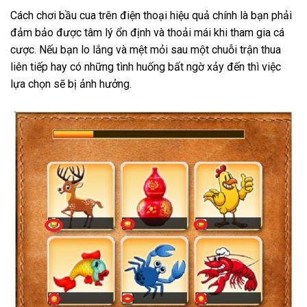
Cách chơi bầu cua trên điện thoại hiệu quả chính là bạn phải
đảm bảo được tâm lý ổn định và thoải mái khi tham gia cá
cược. Nếu bạn lo lắng và mệt mỏi sau một chuỗi trận thua
liên tiếp hay có những tình huống bất ngờ xảy đến thì việc
lựa chọn sẽ bị ảnh hưởng.