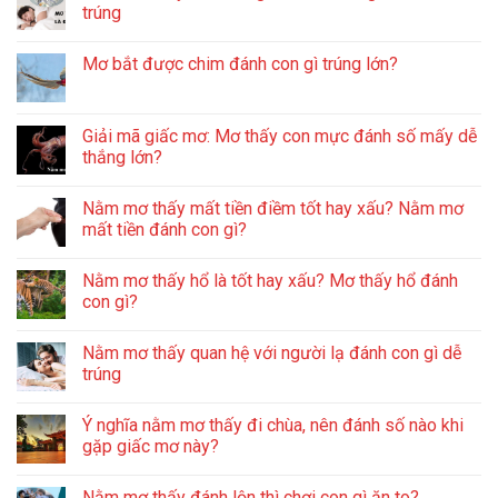
trúng
Mơ bắt được chim đánh con gì trúng lớn?
Giải mã giấc mơ: Mơ thấy con mực đánh số mấy dễ
thắng lớn?
Nằm mơ thấy mất tiền điềm tốt hay xấu? Nằm mơ
mất tiền đánh con gì?
Nằm mơ thấy hổ là tốt hay xấu? Mơ thấy hổ đánh
con gì?
Nằm mơ thấy quan hệ với người lạ đánh con gì dễ
trúng
Ý nghĩa nằm mơ thấy đi chùa, nên đánh số nào khi
gặp giấc mơ này?
Nằm mơ thấy đánh lộn thì chơi con gì ăn to?