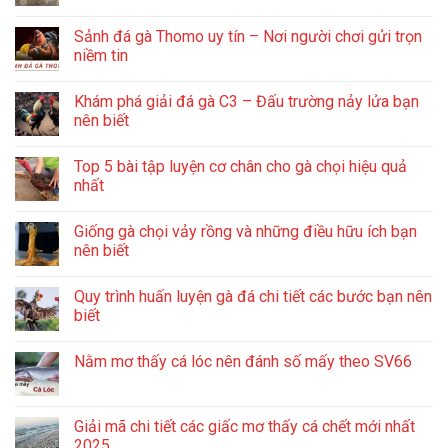
Sảnh đá gà Thomo uy tín – Nơi người chơi gửi trọn
niềm tin
Khám phá giải đá gà C3 – Đấu trường nảy lửa bạn
nên biết
Top 5 bài tập luyện cơ chân cho gà chọi hiệu quả
nhất
Giống gà chọi vảy rồng và những điều hữu ích bạn
nên biết
Quy trình huấn luyện gà đá chi tiết các bước bạn nên
biết
Nằm mơ thấy cá lóc nên đánh số mấy theo SV66
Giải mã chi tiết các giấc mơ thấy cá chết mới nhất
2025