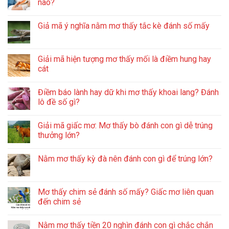
nào?
Giả mã ý nghĩa nằm mơ thấy tắc kè đánh số mấy
Giải mã hiện tượng mơ thấy mối là điềm hung hay
cát
Điềm báo lành hay dữ khi mơ thấy khoai lang? Đánh
lô đề số gì?
Giải mã giấc mơ: Mơ thấy bò đánh con gì dễ trúng
thưởng lớn?
Nằm mơ thấy kỳ đà nên đánh con gì để trúng lớn?
Mơ thấy chim sẻ đánh số mấy? Giấc mơ liên quan
đến chim sẻ
Nằm mơ thấy tiền 20 nghìn đánh con gì chắc chắn