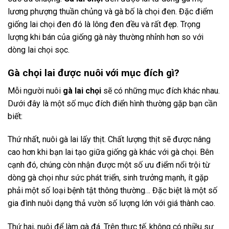
lương phượng thuần chủng và gà bố là chọi đen. Đặc điểm
giống lai chọi đen đó là lông đen đều và rất đẹp. Trọng
lượng khi bán của giống gà này thường nhỉnh hơn so với
dòng lai chọi sọc.
Gà chọi lai được nuôi với mục đích gì?
Mỗi người nuôi
gà lai chọi
sẽ có những mục đích khác nhau.
Dưới đây là một số mục đích điển hình thường gặp bạn cần
biết:
Thứ nhất, nuôi gà lai lấy thịt. Chất lượng thịt sẽ được nâng
cao hơn khi bạn lai tạo giữa giống gà khác với gà chọi. Bên
cạnh đó, chúng còn nhận được một số ưu điểm nổi trội từ
dòng gà chọi như sức phát triển, sinh trưởng mạnh, ít gặp
phải một số loại bệnh tật thông thường… Đặc biệt là một số
gia đình nuôi dạng thả vườn số lượng lớn với giá thành cao.
Thứ hai, nuôi để làm gà đá. Trên thực tế, không có nhiều sư