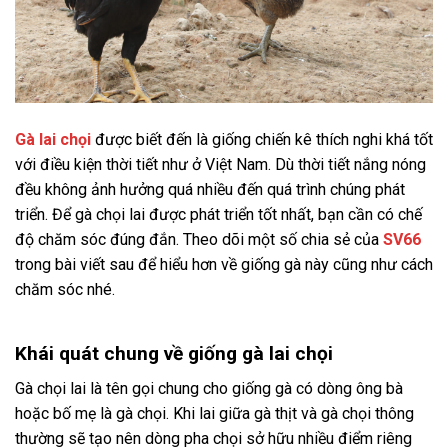
Gà lai chọi
được biết đến là giống chiến kê thích nghi khá tốt
với điều kiện thời tiết như ở Việt Nam. Dù thời tiết nắng nóng
đều không ảnh hưởng quá nhiều đến quá trình chúng phát
triển. Để gà chọi lai được phát triển tốt nhất, bạn cần có chế
độ chăm sóc đúng đắn. Theo dõi một số chia sẻ của
SV66
trong bài viết sau để hiểu hơn về giống gà này cũng như cách
chăm sóc nhé.
Khái quát chung về giống gà lai chọi
Gà chọi lai là tên gọi chung cho giống gà có dòng ông bà
hoặc bố mẹ là gà chọi. Khi lai giữa gà thịt và gà chọi thông
thường sẽ tạo nên dòng pha chọi sở hữu nhiều điểm riêng