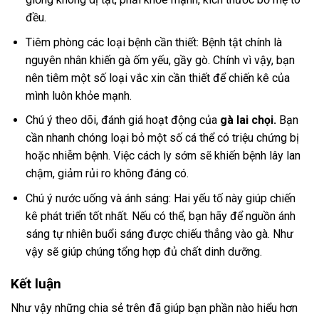
đều.
Tiêm phòng các loại bệnh cần thiết: Bệnh tật chính là
nguyên nhân khiến gà ốm yếu, gầy gò. Chính vì vậy, bạn
nên tiêm một số loại vắc xin cần thiết để chiến kê của
mình luôn khỏe mạnh.
Chú ý theo dõi, đánh giá hoạt động của
gà lai chọi.
Bạn
cần nhanh chóng loại bỏ một số cá thể có triệu chứng bị
hoặc nhiễm bệnh. Việc cách ly sớm sẽ khiến bệnh lây lan
chậm, giảm rủi ro không đáng có.
Chú ý nước uống và ánh sáng: Hai yếu tố này giúp chiến
kê phát triển tốt nhất. Nếu có thể, bạn hãy để nguồn ánh
sáng tự nhiên buổi sáng được chiếu thẳng vào gà. Như
vậy sẽ giúp chúng tổng hợp đủ chất dinh dưỡng.
Kết luận
Như vậy những chia sẻ trên đã giúp bạn phần nào hiểu hơn