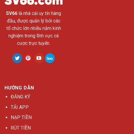
SV66
là nhà cái uy tín hàng
đầu, được quản lý bởi các
tổ chức lớn nhiều năm kinh
nghiệm trong lĩnh vực cá
cược trực tuyến.
HƯỚNG DẪN
ĐĂNG KÝ
TẢI APP
NẠP TIỀN
RÚT TIỀN