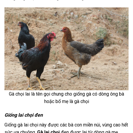
Gà chọi lai là tên gọi chung cho giống gà có dòng ông bà
hoặc bố mẹ là gà chọi
Giống lai chọi đen
Giống gà lai chọi này được các bà con miền núi, vùng cao hết
sức ưa chuộng.
Gà lai chọi
đen được lai từ dòng gà mẹ