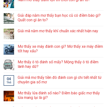
Giải đáp nằm mơ thấy bạn học cũ có điềm báo gì?
Quất con gì ăn to?
Giải mã nằm mơ thấy khỉ chuẩn xác nhất hiện nay
Mơ thấy xe máy đánh con gì? Mơ thấy xe máy điềm
tốt hay xấu?
Mơ thấy ô tô đánh số mấy? Mộng thấy ô tô điềm
lành hay dữ?
Giải mã mơ thấy tiền đô đánh con gì chi tiết nhất từ
04
chuyên gia sổ mơ
Th5
Mơ thấy lửa đánh số nào? Điềm báo giấc mơ thấy
lửa mang lại là gì?