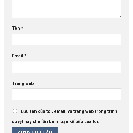
Tên
*
Email
*
Trang web
Lưu tên của tôi, email, và trang web trong trình
duyệt này cho lần bình luận kế tiếp của tôi.