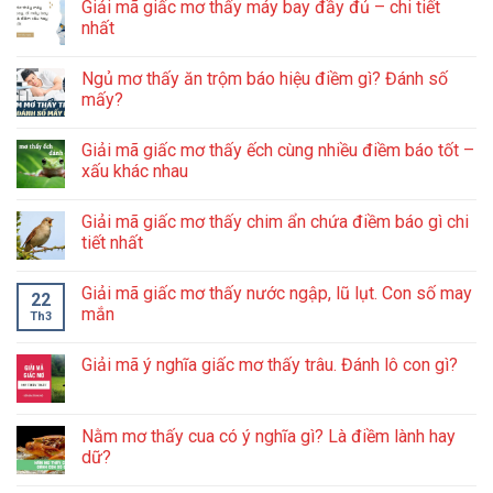
Giải mã giấc mơ thấy máy bay đầy đủ – chi tiết
nhất
Ngủ mơ thấy ăn trộm báo hiệu điềm gì? Đánh số
mấy?
Giải mã giấc mơ thấy ếch cùng nhiều điềm báo tốt –
xấu khác nhau
Giải mã giấc mơ thấy chim ẩn chứa điềm báo gì chi
tiết nhất
Giải mã giấc mơ thấy nước ngập, lũ lụt. Con số may
22
mắn
Th3
Giải mã ý nghĩa giấc mơ thấy trâu. Đánh lô con gì?
Nằm mơ thấy cua có ý nghĩa gì? Là điềm lành hay
dữ?