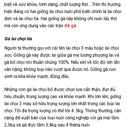
biệt về sức khỏe, hình dáng, chất lượng thịt… Trên thị trường
hiện đang có hai giống lai chọi nuôi phổ biến chính là lai chọi
đen và lai chọi tía. Hai giống gà này không chỉ nuôi lấy thịt
mà còn ứng dụng vào các trận
đá gà
.
Gà lai chọi tía
Người ta thường gọi với cái tên lai chọi 3 máu hoặc lai chọi
sọc. Giống gà này được lai giữa gà mẹ lương phượng lai và
gà bố chọi nòi thuần chủng 100%. Nếu xét về tốc độ lớn lẫn
cân nặng, không loại nào vượt qua được nó. Giống gà con
sinh ra khá khỏe mạnh, đồng đều.
Những con gà lai chọi bố được chọn lựa cẩn thận, đạt đủ
tiêu chuẩn, trọng lượng cao và khỏe mạnh. Khi lớn lên, giống
lai chọi 3 máu sở hữu trọng lượng lớn nhất trong các loại lai
chọi. Tối đa trọng lượng có thể tới 4. 5kg. Thông thường, cân
nặng để xuất bán của loại nuôi công nghiệp với gà mái tầm
2,5kg và gà đực tầm 3,4kg sau 4 tháng nuôi.