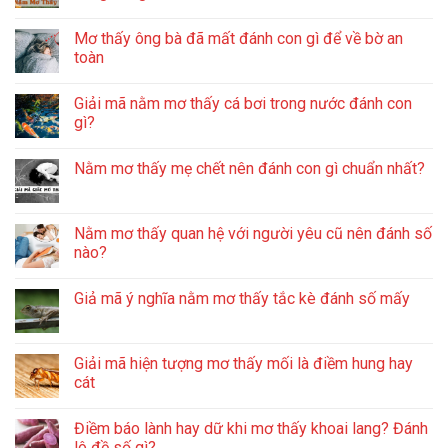
Mơ thấy ông bà đã mất đánh con gì để về bờ an
toàn
Giải mã nằm mơ thấy cá bơi trong nước đánh con
gì?
Nằm mơ thấy mẹ chết nên đánh con gì chuẩn nhất?
Nằm mơ thấy quan hệ với người yêu cũ nên đánh số
nào?
Giả mã ý nghĩa nằm mơ thấy tắc kè đánh số mấy
Giải mã hiện tượng mơ thấy mối là điềm hung hay
cát
Điềm báo lành hay dữ khi mơ thấy khoai lang? Đánh
lô đề số gì?