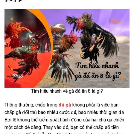
Tìm hiểu nhanh về gà đá ăn 8 là gì?
Thông thường, chấp trong
đá gà
không phải là việc bạn
chấp gà đối thủ bao nhiêu cước đá, bao nhiêu thời gian đá.
Bởi lẽ không thể kiểm soát hành động của hai chú gà chiến
một cách dễ dàng. Thay vào đó, bạn có thể chấp số tiền