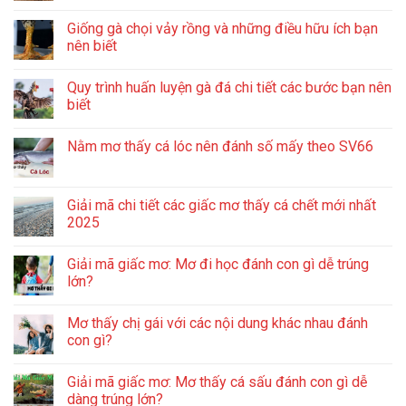
Giống gà chọi vảy rồng và những điều hữu ích bạn
nên biết
Quy trình huấn luyện gà đá chi tiết các bước bạn nên
biết
Nằm mơ thấy cá lóc nên đánh số mấy theo SV66
Giải mã chi tiết các giấc mơ thấy cá chết mới nhất
2025
Giải mã giấc mơ: Mơ đi học đánh con gì dễ trúng
lớn?
Mơ thấy chị gái với các nội dung khác nhau đánh
con gì?
Giải mã giấc mơ: Mơ thấy cá sấu đánh con gì dễ
dàng trúng lớn?