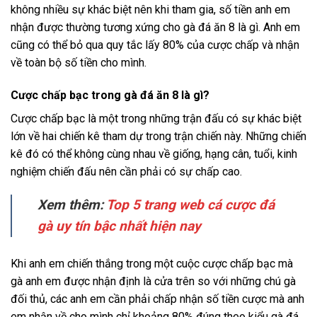
không nhiều sự khác biệt nên khi tham gia, số tiền anh em
nhận được thường tương xứng cho gà đá ăn 8 là gì. Anh em
cũng có thể bỏ qua quy tắc lấy 80% của cược chấp và nhận
về toàn bộ số tiền cho mình.
Cược chấp bạc trong gà đá ăn 8 là gì?
Cược chấp bạc là một trong những trận đấu có sự khác biệt
lớn về hai chiến kê tham dự trong trận chiến này. Những chiến
kê đó có thể không cùng nhau về giống, hạng cân, tuổi, kinh
nghiệm chiến đấu nên cần phải có sự chấp cao.
Xem thêm:
Top 5 trang web cá cược đá
gà uy tín bậc nhất hiện nay
Khi anh em chiến thắng trong một cuộc cược chấp bạc mà
gà anh em được nhận định là cửa trên so với những chú gà
đối thủ, các anh em cần phải chấp nhận số tiền cược mà anh
em nhận về cho mình chỉ khoảng 80% đúng theo kiểu gà đá