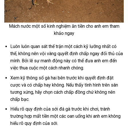
Mách nước một số kinh nghiệm ăn tiền cho anh em tham
khảo ngay
Luôn luôn quan sát thế trận một cách kỹ lưỡng nhất có
thể, không nên vội vàng quyết định chấp ngay đối thủ của
mình. Bởi lẽ sự manh động này có thể đưa anh em đến
việc thua cuộc một cách nhanh chóng.
Xem kỹ thông số gà hai bên trước khi quyết định đặt
cược và có chấp hay không. Nếu thấy tình hình trên sân
tương xứng, hãy chọn cách chấp đồng chứ không nên
chấp bạc.
Hiểu rõ quy định của sới đá gà trước khi chơi, tránh
trường hợp mất tiền một các oan uổng khi anh em không
hiểu rõ quy định của sới.