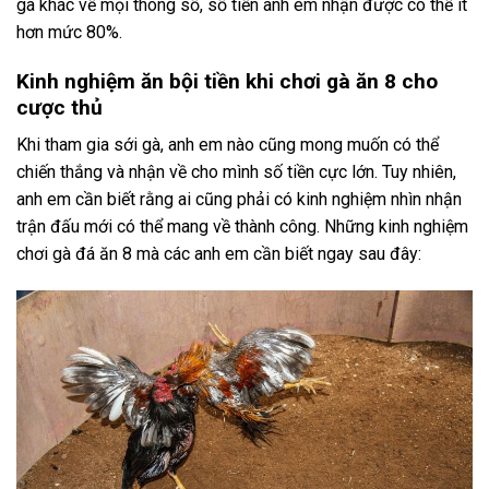
gà khác về mọi thông số, số tiền anh em nhận được có thể ít
hơn mức 80%.
Kinh nghiệm ăn bội tiền khi chơi gà ăn 8 cho
cược thủ
Khi tham gia sới gà, anh em nào cũng mong muốn có thể
chiến thắng và nhận về cho mình số tiền cực lớn. Tuy nhiên,
anh em cần biết rằng ai cũng phải có kinh nghiệm nhìn nhận
trận đấu mới có thể mang về thành công. Những kinh nghiệm
chơi gà đá ăn 8 mà các anh em cần biết ngay sau đây: