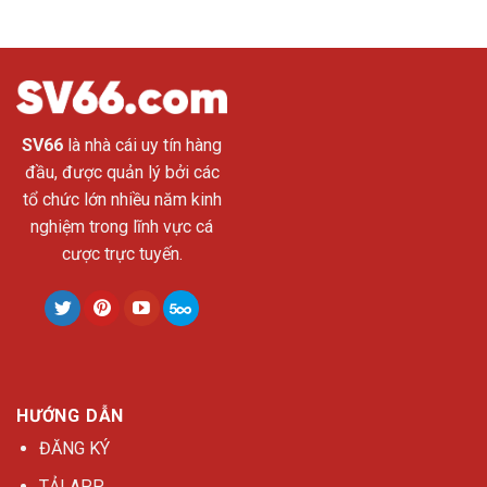
SV66
là nhà cái uy tín hàng
đầu, được quản lý bởi các
tổ chức lớn nhiều năm kinh
nghiệm trong lĩnh vực cá
cược trực tuyến.
HƯỚNG DẪN
ĐĂNG KÝ
TẢI APP