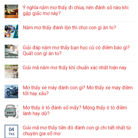
Ý nghĩa nằm mơ thấy đi chùa, nên đánh số nào khi
gặp giấc mơ này?
Nằm mơ thấy đánh lộn thì chơi con gì ăn to?
Giải đáp nằm mơ thấy bạn học cũ có điềm báo gì?
Quất con gì ăn to?
Giải mã nằm mơ thấy khỉ chuẩn xác nhất hiện nay
Mơ thấy xe máy đánh con gì? Mơ thấy xe máy điềm
tốt hay xấu?
Mơ thấy ô tô đánh số mấy? Mộng thấy ô tô điềm
lành hay dữ?
Giải mã mơ thấy tiền đô đánh con gì chi tiết nhất từ
04
chuyên gia sổ mơ
Th5