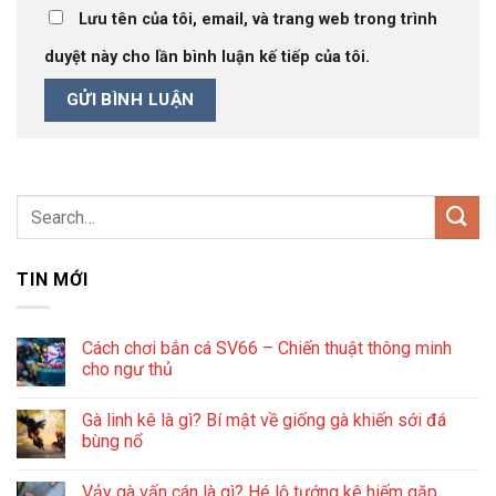
Lưu tên của tôi, email, và trang web trong trình
duyệt này cho lần bình luận kế tiếp của tôi.
TIN MỚI
Cách chơi bắn cá SV66 – Chiến thuật thông minh
cho ngư thủ
Gà linh kê là gì? Bí mật về giống gà khiến sới đá
bùng nổ
Vảy gà vấn cán là gì? Hé lộ tướng kê hiếm gặp