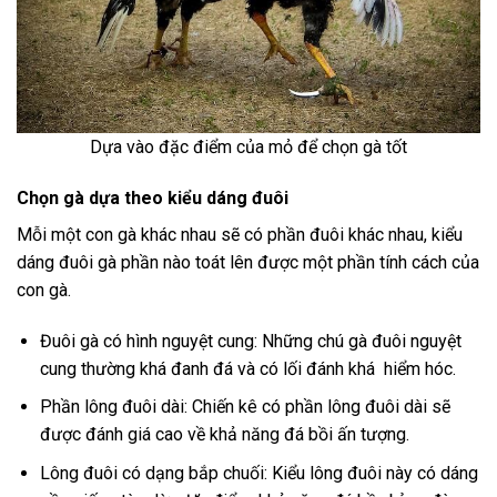
Dựa vào đặc điểm của mỏ để chọn gà tốt
Chọn gà dựa theo kiểu dáng đuôi
Mỗi một con gà khác nhau sẽ có phần đuôi khác nhau, kiểu
dáng đuôi gà phần nào toát lên được một phần tính cách của
con gà.
Đuôi gà có hình nguyệt cung: Những chú gà đuôi nguyệt
cung thường khá đanh đá và có lối đánh khá hiểm hóc.
Phần lông đuôi dài: Chiến kê có phần lông đuôi dài sẽ
được đánh giá cao về khả năng đá bồi ấn tượng.
Lông đuôi có dạng bắp chuối: Kiểu lông đuôi này có dáng