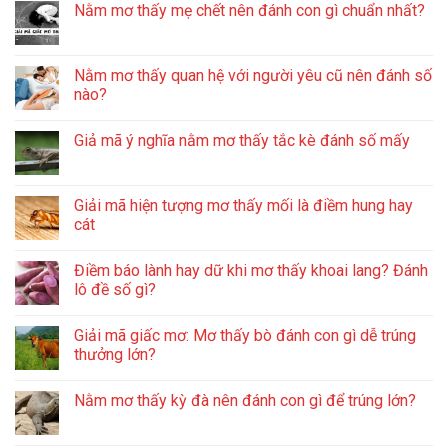
Nằm mơ thấy mẹ chết nên đánh con gì chuẩn nhất?
Nằm mơ thấy quan hệ với người yêu cũ nên đánh số
nào?
Giả mã ý nghĩa nằm mơ thấy tắc kè đánh số mấy
Giải mã hiện tượng mơ thấy mối là điềm hung hay
cát
Điềm báo lành hay dữ khi mơ thấy khoai lang? Đánh
lô đề số gì?
Giải mã giấc mơ: Mơ thấy bò đánh con gì dễ trúng
thưởng lớn?
Nằm mơ thấy kỳ đà nên đánh con gì để trúng lớn?