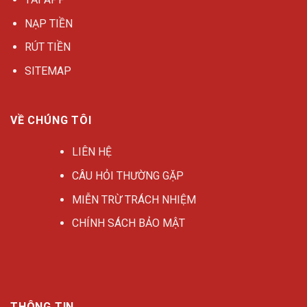
NẠP TIỀN
RÚT TIỀN
SITEMAP
VỀ CHÚNG TÔI
LIÊN HỆ
CÂU HỎI THƯỜNG GẶP
MIỄN TRỪ TRÁCH NHIỆM
CHÍNH SÁCH BẢO MẬT
THÔNG TIN