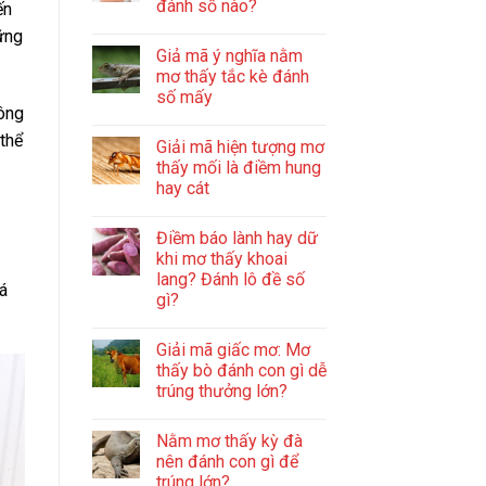
đánh số nào?
ến
ững
Giả mã ý nghĩa nằm
mơ thấy tắc kè đánh
số mấy
hông
 thể
Giải mã hiện tượng mơ
thấy mối là điềm hung
hay cát
Điềm báo lành hay dữ
khi mơ thấy khoai
lang? Đánh lô đề số
á
gì?
Giải mã giấc mơ: Mơ
thấy bò đánh con gì dễ
trúng thưởng lớn?
Nằm mơ thấy kỳ đà
nên đánh con gì để
trúng lớn?