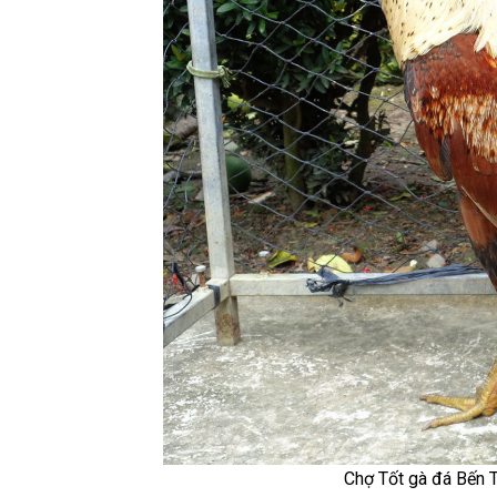
Chợ Tốt gà đá Bến T