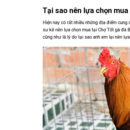
Tại sao nên lựa chọn mua 
Hiện nay có rất nhiều những địa điểm cung 
sư kê nên lựa chọn mua tại Chợ Tốt gà đá 
cũng như là lý do tại sao anh em lại nên lự