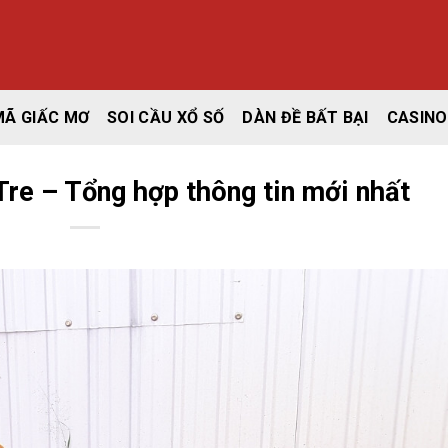
MÃ GIẤC MƠ
SOI CẦU XỔ SỐ
DÀN ĐỀ BẤT BẠI
CASINO
Tre – Tổng hợp thông tin mới nhất