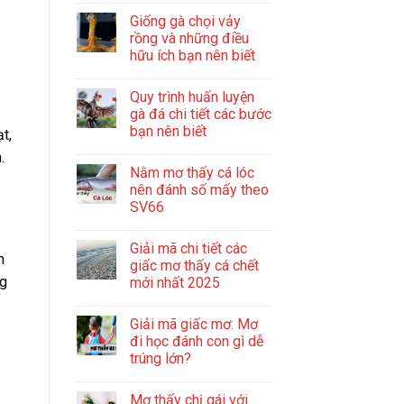
Giống gà chọi vảy
rồng và những điều
hữu ích bạn nên biết
Quy trình huấn luyện
gà đá chi tiết các bước
bạn nên biết
t,
.
Nằm mơ thấy cá lóc
nên đánh số mấy theo
SV66
Giải mã chi tiết các
n
giấc mơ thấy cá chết
ng
mới nhất 2025
Giải mã giấc mơ: Mơ
đi học đánh con gì dễ
trúng lớn?
Mơ thấy chị gái với