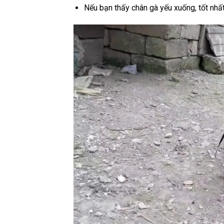
Nếu bạn thấy chân gà yếu xuống, tốt nhấ