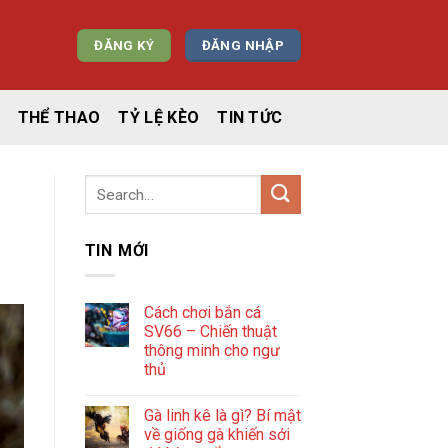
ĐĂNG KÝ
ĐĂNG NHẬP
THỂ THAO
TỶ LỆ KÈO
TIN TỨC
TIN MỚI
Cách chơi bắn cá
SV66 – Chiến thuật
thông minh cho ngư
thủ
Gà linh kê là gì? Bí mật
về giống gà khiến sới