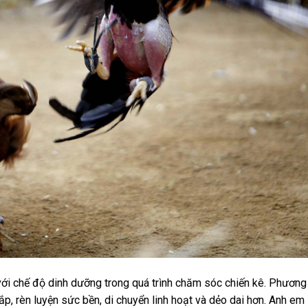
với chế độ dinh dưỡng trong quá trình chăm sóc chiến kê. Phương
p, rèn luyện sức bền, di chuyển linh hoạt và dẻo dai hơn. Anh em