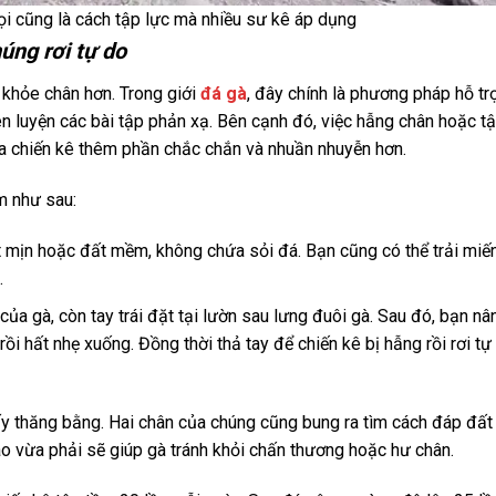
ọi cũng là cách tập lực mà nhiều sư kê áp dụng
úng rơi tự do
à khỏe chân hơn. Trong giới
đá gà
, đây chính là phương pháp hỗ tr
èn luyện các bài tập phản xạ. Bên cạnh đó, việc hẫng chân hoặc t
ủa chiến kê thêm phần chắc chắn và nhuần nhuyễn hơn.
àm như sau:
 mịn hoặc đất mềm, không chứa sỏi đá. Bạn cũng có thể trải miế
.
 của gà, còn tay trái đặt tại lườn sau lưng đuôi gà. Sau đó, bạn nâ
i hất nhẹ xuống. Đồng thời thả tay để chiến kê bị hẫng rồi rơi tự
ể lấy thăng bằng. Hai chân của chúng cũng bung ra tìm cách đáp đất
cao vừa phải sẽ giúp gà tránh khỏi chấn thương hoặc hư chân.