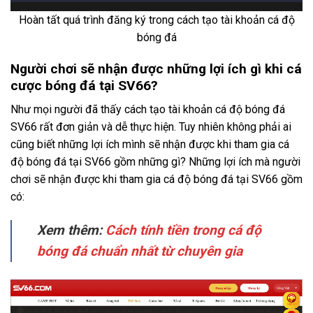
Hoàn tất quá trình đăng ký trong cách tạo tài khoản cá độ
bóng đá
Người chơi sẽ nhận được những lợi ích gì khi cá
cược bóng đá tại SV66?
Như mọi người đã thấy cách tạo tài khoản cá độ bóng đá
SV66 rất đơn giản và dễ thực hiện. Tuy nhiên không phải ai
cũng biết những lợi ích mình sẽ nhận được khi tham gia cá
độ bóng đá tại SV66 gồm những gì? Những lợi ích mà người
chơi sẽ nhận được khi tham gia cá độ bóng đá tại SV66 gồm
có:
Xem thêm:
Cách tính tiền trong cá độ
bóng đá chuẩn nhất từ chuyên gia