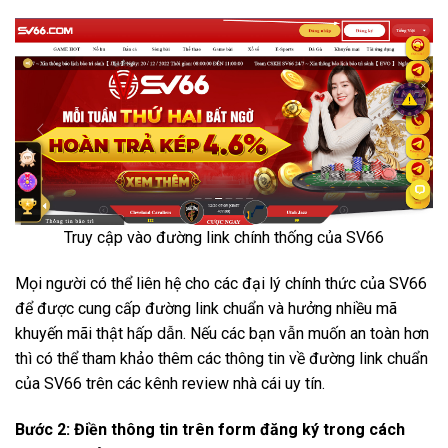
Truy cập vào đường link chính thống của SV66
Mọi người có thể liên hệ cho các đại lý chính thức của SV66
để được cung cấp đường link chuẩn và hưởng nhiều mã
khuyến mãi thật hấp dẫn. Nếu các bạn vẫn muốn an toàn hơn
thì có thể tham khảo thêm các thông tin về đường link chuẩn
của SV66 trên các kênh review nhà cái uy tín.
Bước 2: Điền thông tin trên form đăng ký trong cách