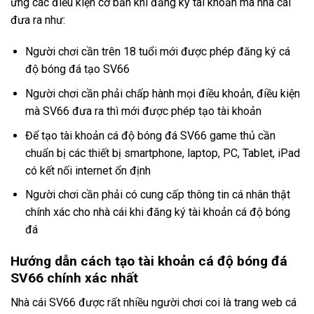
ứng các điều kiện cơ bản khi đăng ký tài khoản mà nhà cái
đưa ra như:
Người chơi cần trên 18 tuổi mới được phép đăng ký cá
độ bóng đá tạo SV66
Người chơi cần phải chấp hành mọi điều khoản, điều kiện
mà SV66 đưa ra thì mới được phép tạo tài khoản
Để tạo tài khoản cá độ bóng đá SV66 game thủ cần
chuẩn bị các thiết bị smartphone, laptop, PC, Tablet, iPad
có kết nối internet ổn định
Người chơi cần phải có cung cấp thông tin cá nhân thật
chính xác cho nhà cái khi đăng ký tài khoản cá độ bóng
đá
Hướng dẫn cách tạo tài khoản cá độ bóng đá
SV66 chính xác nhất
Nhà cái SV66 được rất nhiều người chơi coi là trang web cá