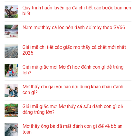
Quy trình huấn luyện gà đá chi tiết các bước bạn nên
biết
Nằm mơ thấy cá lóc nên đánh số mấy theo SV66
Giải mã chi tiết các giấc mơ thấy cá chết mới nhất
2025
Giải mã giấc mơ: Mơ đi học đánh con gì dễ trúng
lớn?
Mơ thấy chị gái với các nội dung khác nhau đánh
con gì?
Giải mã giấc mơ: Mơ thấy cá sấu đánh con gì dễ
dàng trúng lớn?
Mơ thấy ông bà đã mất đánh con gì để về bờ an
toàn