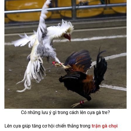
Có những lưu ý gì trong cách lên cựa gà tre?
Lên cựa giúp tăng cơ hội chiến thắng trong
trận gà chọi