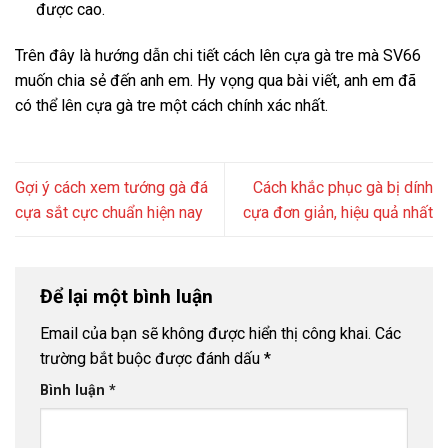
được cao.
Trên đây là hướng dẫn chi tiết cách lên cựa gà tre mà SV66
muốn chia sẻ đến anh em. Hy vọng qua bài viết, anh em đã
có thể lên cựa gà tre một cách chính xác nhất.
Gợi ý cách xem tướng gà đá
Cách khắc phục gà bị dính
cựa sắt cực chuẩn hiện nay
cựa đơn giản, hiệu quả nhất
Để lại một bình luận
Email của bạn sẽ không được hiển thị công khai.
Các
trường bắt buộc được đánh dấu
*
Bình luận
*