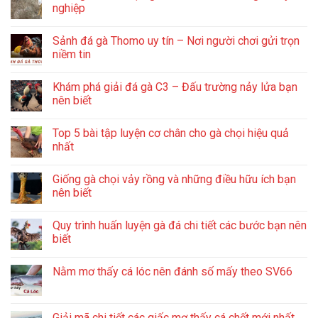
nghiệp
Sảnh đá gà Thomo uy tín – Nơi người chơi gửi trọn
niềm tin
Khám phá giải đá gà C3 – Đấu trường nảy lửa bạn
nên biết
Top 5 bài tập luyện cơ chân cho gà chọi hiệu quả
nhất
Giống gà chọi vảy rồng và những điều hữu ích bạn
nên biết
Quy trình huấn luyện gà đá chi tiết các bước bạn nên
biết
Nằm mơ thấy cá lóc nên đánh số mấy theo SV66
Giải mã chi tiết các giấc mơ thấy cá chết mới nhất