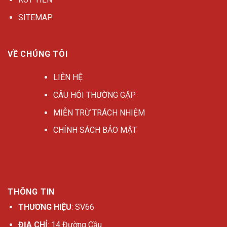
SITEMAP
VỀ CHÚNG TÔI
LIÊN HỆ
CÂU HỎI THƯỜNG GẶP
MIỄN TRỪ TRÁCH NHIỆM
CHÍNH SÁCH BẢO MẬT
THÔNG TIN
THƯƠNG HIỆU
: SV66
ĐỊA CHỈ
: 14 Đường Cầu