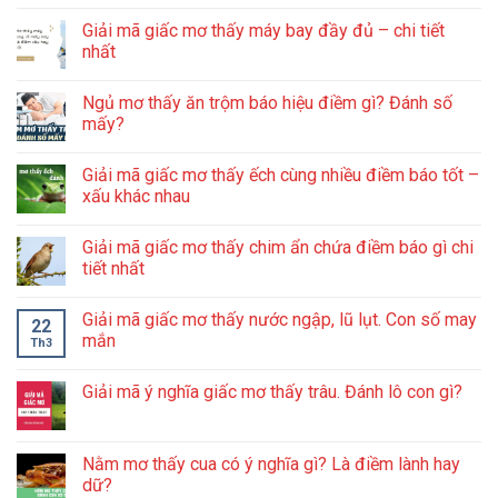
Giải mã giấc mơ thấy máy bay đầy đủ – chi tiết
nhất
Ngủ mơ thấy ăn trộm báo hiệu điềm gì? Đánh số
mấy?
Giải mã giấc mơ thấy ếch cùng nhiều điềm báo tốt –
xấu khác nhau
Giải mã giấc mơ thấy chim ẩn chứa điềm báo gì chi
tiết nhất
Giải mã giấc mơ thấy nước ngập, lũ lụt. Con số may
22
mắn
Th3
Giải mã ý nghĩa giấc mơ thấy trâu. Đánh lô con gì?
Nằm mơ thấy cua có ý nghĩa gì? Là điềm lành hay
dữ?