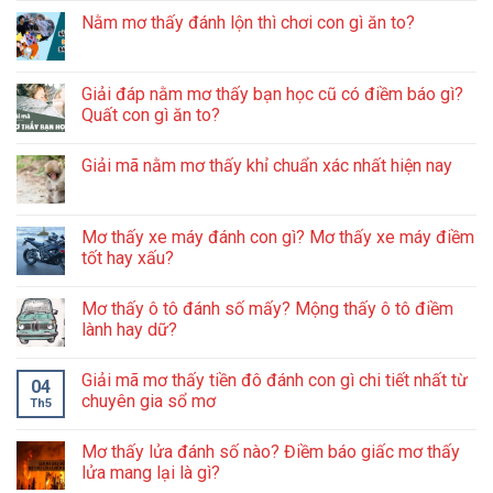
Nằm mơ thấy đánh lộn thì chơi con gì ăn to?
Giải đáp nằm mơ thấy bạn học cũ có điềm báo gì?
Quất con gì ăn to?
Giải mã nằm mơ thấy khỉ chuẩn xác nhất hiện nay
Mơ thấy xe máy đánh con gì? Mơ thấy xe máy điềm
tốt hay xấu?
Mơ thấy ô tô đánh số mấy? Mộng thấy ô tô điềm
lành hay dữ?
Giải mã mơ thấy tiền đô đánh con gì chi tiết nhất từ
04
chuyên gia sổ mơ
Th5
Mơ thấy lửa đánh số nào? Điềm báo giấc mơ thấy
lửa mang lại là gì?