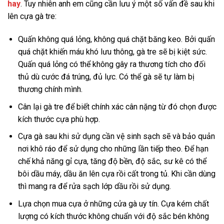
hay
. Tuy nhiên anh em cũng cần lưu ý một số vấn đề sau khi
lên cựa gà tre:
Quấn không quá lỏng, không quá chặt băng keo. Bởi quấn
quá chặt khiến máu khó lưu thông, gà tre sẽ bị kiệt sức.
Quấn quá lỏng có thể không gây ra thương tích cho đối
thủ dù cước đá trúng, đủ lực. Có thể gà sẽ tự làm bị
thương chính mình.
Cân lại gà tre để biết chính xác cân nặng từ đó chọn được
kích thước cựa phù hợp.
Cựa gà sau khi sử dụng cần vệ sinh sạch sẽ và bảo quản
nơi khô ráo để sử dụng cho những lần tiếp theo. Để hạn
chế khả năng gỉ cựa, tăng độ bền, độ sắc, sư kê có thể
bôi dầu máy, dầu ăn lên cựa rồi cất trong tủ. Khi cần dùng
thì mang ra để rửa sạch lớp dầu rồi sử dụng.
Lựa chọn mua cựa ở những cửa gà uy tín. Cựa kém chất
lượng có kích thước không chuẩn với độ sắc bén không