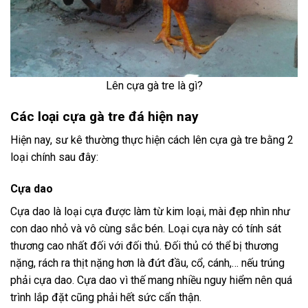
Lên cựa gà tre là gì?
Các loại cựa gà tre đá hiện nay
Hiện nay, sư kê thường thực hiện cách lên cựa gà tre bằng 2
loại chính sau đây:
Cựa dao
Cựa dao là loại cựa được làm từ kim loại, mài đẹp nhìn như
con dao nhỏ và vô cùng sắc bén. Loại cựa này có tính sát
thương cao nhất đối với đối thủ. Đối thủ có thể bị thương
nặng, rách ra thịt nặng hơn là đứt đầu, cổ, cánh,… nếu trúng
phải cựa dao. Cựa dao vì thế mang nhiều nguy hiểm nên quá
trình lắp đặt cũng phải hết sức cẩn thận.