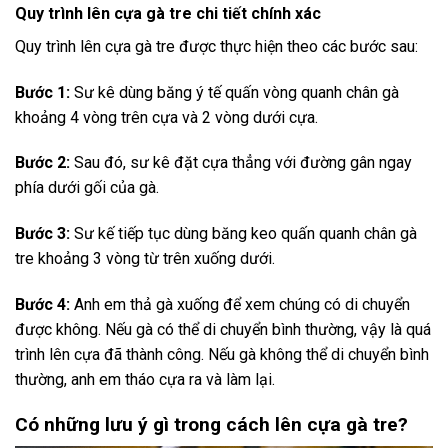
Quy trình lên cựa gà tre chi tiết chính xác
Quy trình lên cựa gà tre được thực hiện theo các bước sau:
Bước 1:
Sư kê dùng băng ý tế quấn vòng quanh chân gà
khoảng 4 vòng trên cựa và 2 vòng dưới cựa.
Bước 2:
Sau đó, sư kê đặt cựa thẳng với đường gân ngay
phía dưới gối của gà.
Bước 3:
Sư kế tiếp tục dùng băng keo quấn quanh chân gà
tre khoảng 3 vòng từ trên xuống dưới.
Bước 4:
Anh em thả gà xuống để xem chúng có di chuyển
được không. Nếu gà có thể di chuyển bình thường, vậy là quá
trình lên cựa đã thành công. Nếu gà không thể di chuyển bình
thường, anh em tháo cựa ra và làm lại.
Có những lưu ý gì trong cách lên cựa gà tre?