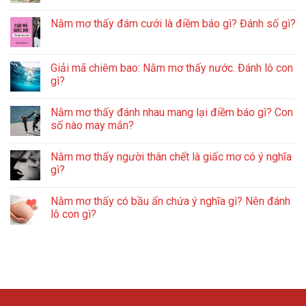
Nằm mơ thấy đám cưới là điềm báo gì? Đánh số gì?
Giải mã chiêm bao: Nằm mơ thấy nước. Đánh lô con
gì?
Nằm mơ thấy đánh nhau mang lại điềm báo gì? Con
số nào may mắn?
Nằm mơ thấy người thân chết là giấc mơ có ý nghĩa
gì?
Nằm mơ thấy có bầu ẩn chứa ý nghĩa gì? Nên đánh
lô con gì?