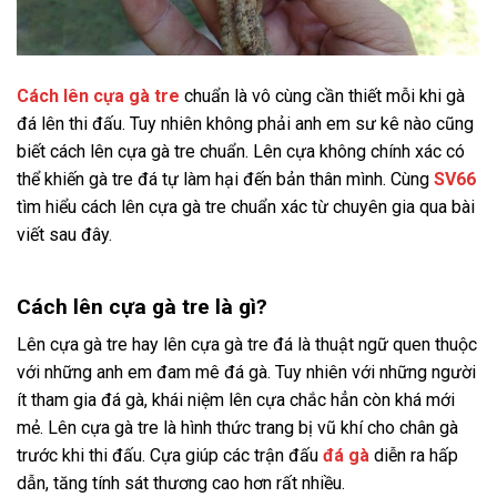
Cách lên cựa gà tre
chuẩn là vô cùng cần thiết mỗi khi gà
đá lên thi đấu. Tuy nhiên không phải anh em sư kê nào cũng
biết cách lên cựa gà tre chuẩn. Lên cựa không chính xác có
thể khiến gà tre đá tự làm hại đến bản thân mình. Cùng
SV66
tìm hiểu cách lên cựa gà tre chuẩn xác từ chuyên gia qua bài
viết sau đây.
Cách lên cựa gà tre là gì?
Lên cựa gà tre hay lên cựa gà tre đá là thuật ngữ quen thuộc
với những anh em đam mê đá gà. Tuy nhiên với những người
ít tham gia đá gà, khái niệm lên cựa chắc hẳn còn khá mới
mẻ. Lên cựa gà tre là hình thức trang bị vũ khí cho chân gà
trước khi thi đấu. Cựa giúp các trận đấu
đá gà
diễn ra hấp
dẫn, tăng tính sát thương cao hơn rất nhiều.