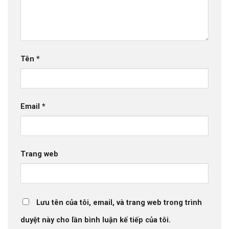
Tên
*
Email
*
Trang web
Lưu tên của tôi, email, và trang web trong trình
duyệt này cho lần bình luận kế tiếp của tôi.